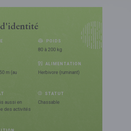
d'identité
LE
POIDS
80 à 200 kg
ALIMENTATION
,50 m (au
Herbivore (ruminant)
AT
STATUT
is aussi en
Chassable
se des activités
ITION