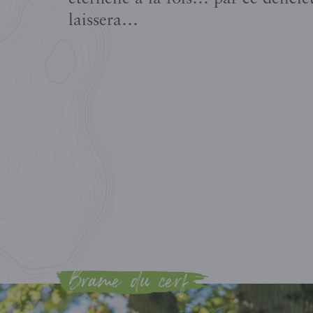
laissera…
Brame du cerf