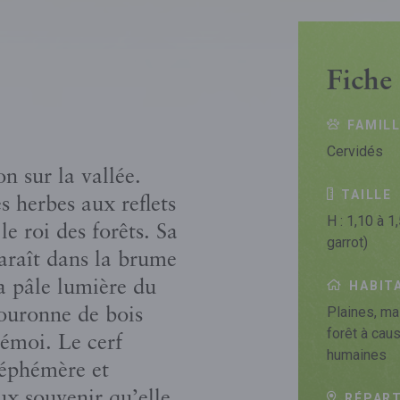
Fiche 
FAMIL
Cervidés
n sur la vallée.
TAILLE
s herbes aux reflets
H : 1,10 à 1
e roi des forêts. Sa
garrot)
paraît dans la brume
a pâle lumière du
HABIT
Plaines, ma
couronne de bois
forêt à cau
l’émoi. Le cerf
humaines
 éphémère et
eux souvenir qu’elle
RÉPART