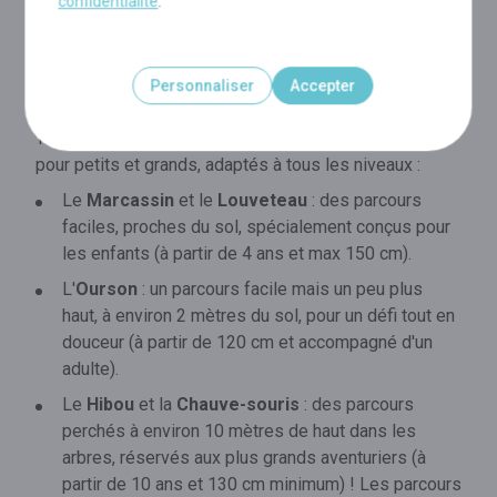
confidentialité
.
Personnaliser
Accepter
Des parcours à la cime des arbres
Tree Experience vous propose 5 parcours sécurisés
pour petits et grands, adaptés à tous les niveaux :
Le
Marcassin
et le
Louveteau
: des parcours
faciles, proches du sol, spécialement conçus pour
les enfants (à partir de 4 ans et max 150 cm).
L'
Ourson
: un parcours facile mais un peu plus
haut, à environ 2 mètres du sol, pour un défi tout en
douceur (à partir de 120 cm et accompagné d'un
adulte).
Le
Hibou
et la
Chauve-souris
: des parcours
perchés à environ 10 mètres de haut dans les
arbres, réservés aux plus grands aventuriers (à
partir de 10 ans et 130 cm minimum) ! Les parcours