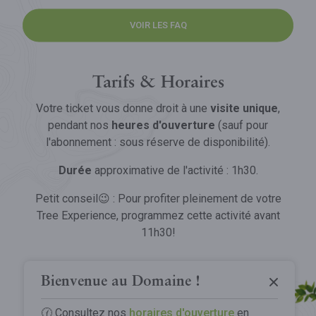
VOIR LES FAQ
Tarifs & Horaires
Votre ticket vous donne droit à une
visite unique
,
pendant nos
heures d'ouverture
(sauf pour
l'abonnement : sous réserve de disponibilité).
Durée
approximative de l'activité : 1h30.
Petit conseil😉 : Pour profiter pleinement de votre
Tree Experience, programmez cette activité avant
11h30!
Grotte de Han
Parc Animalier
VOIR LES TARIFS
VOIR LES HORAIRES
La Grotte
Bienvenue au Domaine !
Tree Experience
Découvrir la Grotte
🕜 Consultez nos
horaires d'ouverture
en
Le Parc