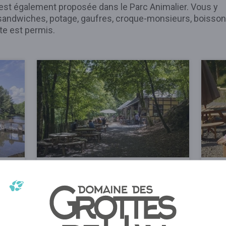
 est également proposée dans le Parc Animalier. Vous y
- sandwiches, potage, gaufres, croque-monsieurs, boisso
te est permis.
Le Tivoli
Pe
​Au cœur du Parc Animalier, après
A l
2,5 km de marche sur le Sentier
Par