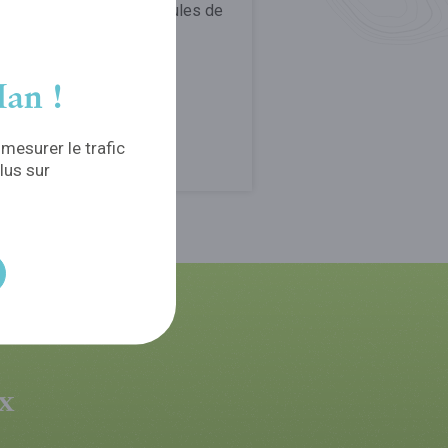
posons différentes formules de
ite restauration.
an !
EN SAVOIR PLUS
 mesurer le trafic
lus sur
ux