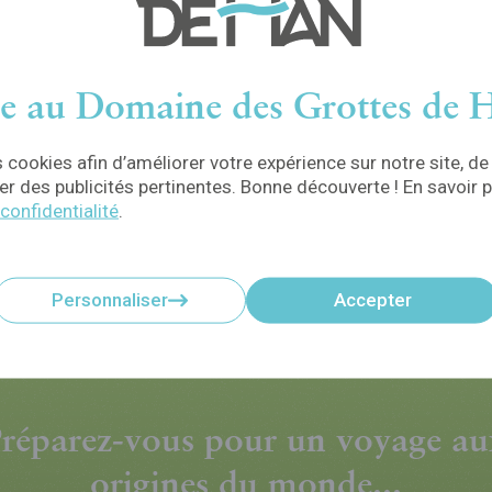
pédestre, arrêtez-vous au Bistrot
pro
ngue
Le Tivoli, l’ancien terminus du tram.
pet
à
L’endroit idéal pour prendre une
pause gourmande !
e au Domaine des Grottes de H
EN SAVOIR PLUS
 cookies afin d’améliorer votre expérience sur notre site, de
r des publicités pertinentes. Bonne découverte ! En savoir p
 confidentialité
.
Personnaliser
Accepter
réparez-vous pour un voyage a
origines du monde...