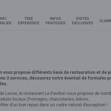
ARC
TREE
INFOS
VISITES
GLAM
MALIER
EXPERIENCE
PRATIQUES
EXCLUSIVES
 vous propose différents lieux de restauration et de p
enu 3 services, découvrez notre éventail de formules p
des.
de Lesse, le restaurant Le Pavillon vous propose de nom
oduits locaux (fromages, charcuteries, bières,
profiter d’un bon repas dans un cadre naturel d’exception !