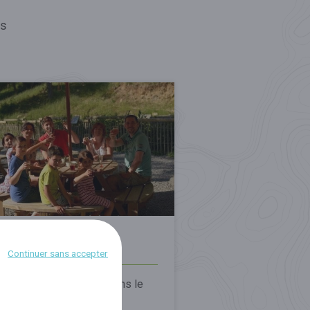
ns
tite restauration
Continuer sans accepter
a sortie de la Grotte ou dans le
c Animalier, nous vous