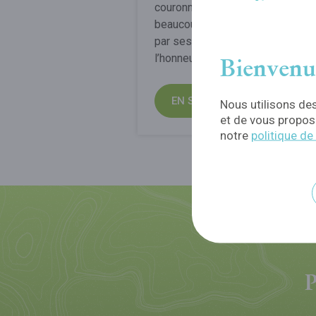
couronné Bistrot de Terroir, a
beaucoup de charme. Il se disti
par ses nombreux plats mettant 
l’honneur des produits locaux.
Bienvenu
EN SAVOIR PLUS
Nous utilisons des
et de vous propose
notre
politique de
P