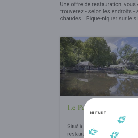
Une offre de restauration vous
trouverez - selon les endroits 
chaudes… Pique-niquer sur le si
Le Pavillon
NL
EN
DE
Situé à la sortie de la Grotte, ce
restaurant au style art déco,