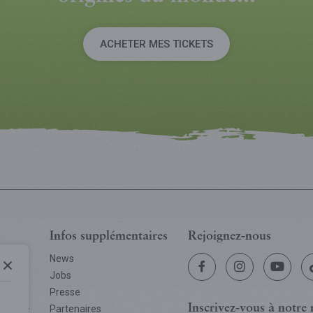
ACHETER MES TICKETS
Infos supplémentaires
Rejoignez-nous
News
Jobs
Presse
Inscrivez-vous
à notre 
ssHan+
Partenaires