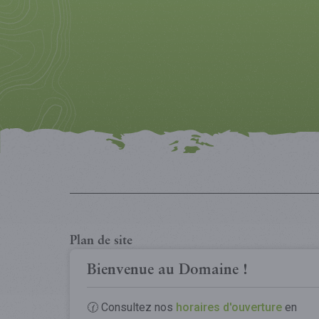
Plan de site
Grotte
Écoles
Bienvenue au Domaine !
Parc Animalier
Écoles internationales
Tree Experience
PMR
🕜 Consultez nos
horaires d'ouverture
en
Infos pratiques
Tickets PassHan & Pa