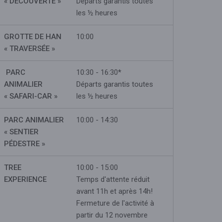
« DÉCOUVERTE »
Départs garantis toutes
les ½ heures
GROTTE DE HAN
10:00
« TRAVERSÉE »
PARC
10:30 - 16:30*
ANIMALIER
Départs garantis toutes
« SAFARI-CAR »
les ½ heures
PARC ANIMALIER
10:00 - 14:30
« SENTIER
PÉDESTRE »
TREE
10:00 - 15:00
EXPERIENCE
Temps d'attente réduit
avant 11h et après 14h!
Fermeture de l'activité à
partir du 12 novembre