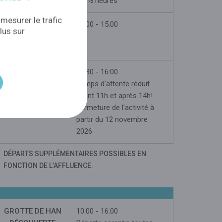
les ½ heures
 mesurer le trafic
PARC ANIMALIER
10:00 - 15:00
lus sur
« SENTIER
PÉDESTRE »
TREE
09:30 - 16:00
EXPERIENCE
Temps d'attente réduit
avant 11h et après 14h!
Fermeture de l'activité à
partir du 12 novembre
2026
DÉPARTS SUPPLÉMENTAIRES POSSIBLES EN
FONCTION DE L’AFFLUENCE.
GROTTE DE HAN
10:00 - 16:00