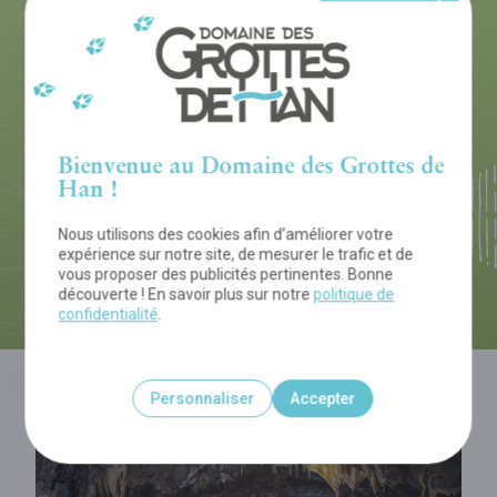
Infos et réservation
Des questions ?
+32 (0)84 37 72 13
Réservation :
Bienvenue au Domaine des Grottes de
education@grotte-de-han.be
Han !
Nous utilisons des cookies afin d’améliorer votre
TÉLÉCHARGER NOTRE BROCHURE
expérience sur notre site, de mesurer le trafic et de
vous proposer des publicités pertinentes. Bonne
découverte ! En savoir plus sur notre
politique de
confidentialité
.
Personnaliser
Accepter