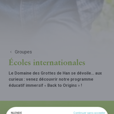
Groupes
Écoles internationales
Le Domaine des Grottes de Han se dévoile... aux
curieux : venez découvrir notre programme
éducatif immersif
«
Back to Origins
»
!
NL
EN
DE
Continuer sans accepter