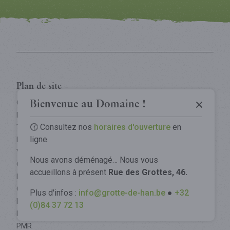
Grotte de Han
Plan de site
Parc Animalier
La Grotte
Grotte
Bienvenue au Domaine !
Parc Animalier
Tree Experience
Découvrir la Grotte
🕜 Consultez nos
horaires d'ouverture
en
Le Parc
Tree Experience
ligne.
Infos pratiques
Spectacle Origin
Infos pratiques
Découvrir le Parc
Visites exclusives
Comprendre la Grotte
Nous avons déménagé… Nous vous
Glamping
Animaux
Visites exclusives
accueillons à présent
Rue des Grottes, 46.
Préparez votre voyage
Entreprises
Notre engagement
Gouffre de Belvaux
Groupes
Plus d'infos :
info@grotte-de-han.be
●
+32
Glamping
Tarifs
Écoles
Notre engagement
(0)84 37 72 13
La visite
Écoles internationales
Horaires
Groupes
Votre visite de la Grotte
PMR