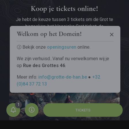
Koop je tickets online!
Grot van Han
Je hebt de keuze tussen 3 tickets om de Grot te
Wildpark
bezoeken: het klassieke Grot ticket, de
De Grot
combitickets
PassHan
(Grot + Wildpark),
PassHan+
Welkom op het Domein!
Tree Experience
Ontdek de Grot
of Grot + Tree Experience, of het
abonnement
.
Het Wildpark
🕜 Bekijk onze
openingsuren
online.
Klank- en lichtshow Origin
Praktische info
Ontdek het Wildpark
De Grot begrijpen
We zijn verhuisd...Vanaf nu verwelkomen wij je
KOOP JE TICKETS
Dieren
Excl. bezoeken
op
Rue des Grottes 46
.
Bereid je reis voor
Ons engagement
Afgrond van Belvaux
Meer info:
info@grotte-de-han.be
●
+32
Glamping
Tarieven
Ons engagement
(0)84 37 72 13
Het bezoek
Openingsuren
Groepen
Je bezoek aan de Grot
Het bezoek
Bereikbaarheid
Grot Ontdekking
Je bezoek aan het Wildpark
Eten en drinken
TICKETS
Grot Doortocht
Te voet
Overnachten
Praktische info