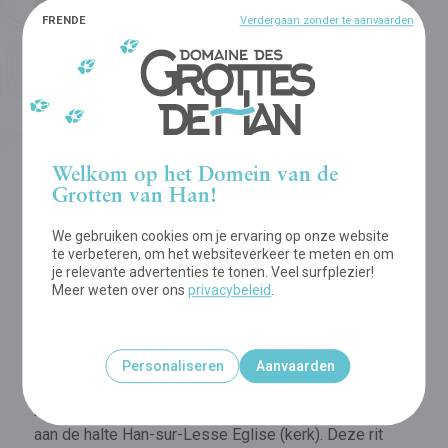
FR
EN
DE
Verdergaan zonder te aanvaarden
Welkom op het Domein van de
Grotten van Han!
We gebruiken cookies om je ervaring op onze website
te verbeteren, om het websiteverkeer te meten en om
Het Domein bevindt zich op 10 km van het
NMBS-
je relevante advertenties te tonen. Veel surfplezier!
station Rochefort-Jemelle
. Er rijden rechtstreekse
Meer weten over ons
privacybeleid
.
treinen naar dit station vanuit Brussel (1u30), Namen
(40 min) en Aarlen (1u)
Personaliseren
Aanvaarden
Aangekomen aan het station Rochefort-Jemelle? Dan
neem je de
TEC-bus 29
richting Grupont en stap je af
aan de halte Han-sur-Lesse Eglise (kerk). Deze rit