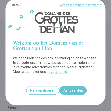
FR
EN
DE
Verdergaan zonder te aanvaarden
Server :
OVH
Welkom op het Domein van de
Grotten van Han!
Menu
We gebruiken cookies om je ervaring op onze website
Grot
te verbeteren, om het websiteverkeer te meten en om
Wildpark
je relevante advertenties te tonen. Veel surfplezier!
Meer weten over ons
privacybeleid
.
Tree Experience
Praktische info
Exclusieve bezoeken
Glamping
Personaliseren
Aanvaarden
Bedrijven
Groepen
Scholen