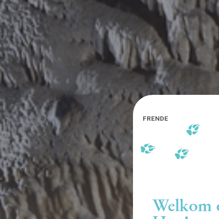
FR
EN
DE
Welkom o