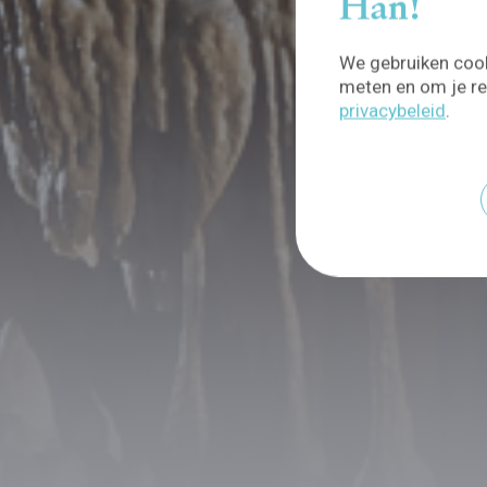
Han!
We gebruiken cook
meten en om je re
privacybeleid
.