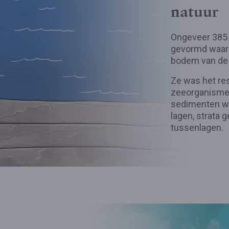
natuur
Ongeveer 385 m
gevormd waarin
bodem van de 
Ze was het re
zeeorganismen 
sedimenten we
lagen, strata
tussenlagen.