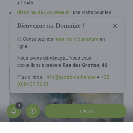
à 17h45
Grotte de Han
Histoires de Louveteaux :
une visite pour les
petits aventuriers et leur famille. Les 01/07, 29/07
Parc Animalier
La Grotte
Bienvenue au Domaine !
& 19/08, à 17h45
Tree Experience
Découvrir la Grotte
🕜 Consultez nos
horaires d'ouverture
en
Le Parc
ligne.
VOIR TOUTES LES VISITES EXCLUSIVES
Spectacle Origin
Infos pratiques
Découvrir le Parc
Comprendre la Grotte
Nous avons déménagé… Nous vous
Animaux
Visites exclusives
accueillons à présent
Rue des Grottes, 46.
Préparez votre voyage
Notre engagement
Gouffre de Belvaux
Plus d'infos :
info@grotte-de-han.be
●
+32
Glamping
Tarifs
Notre engagement
(0)84 37 72 13
La visite
Horaires
Groupes
Votre visite de la Grotte
La visite
Comment venir ?
Grotte Découverte
Votre visite du Parc
Restauration
TICKETS
Grotte Traversée
À pied
Hébergement
Infos pratiques
En Safari-car
FAQ