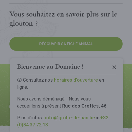
Vous souhaitez en savoir plus sur le
glouton ?
DÉCOUVRIR SA FICHE ANIMAL
Grotte de Han
Parc Animalier
La Grotte
Bienvenue au Domaine !
Tree Experience
Découvrir la Grotte
🕜 Consultez nos
horaires d'ouverture
en
Le Parc
Retrouvez toutes les nouveautés du
ligne.
Spectacle Origin
Infos pratiques
Domaine sur notre page news !
Découvrir le Parc
Comprendre la Grotte
Nous avons déménagé… Nous vous
Animaux
Visites exclusives
accueillons à présent
Rue des Grottes, 46.
VOIR TOUTES LES NEWS
Préparez votre voyage
Notre engagement
Gouffre de Belvaux
Plus d'infos :
info@grotte-de-han.be
●
+32
Glamping
Tarifs
Notre engagement
(0)84 37 72 13
La visite
Horaires