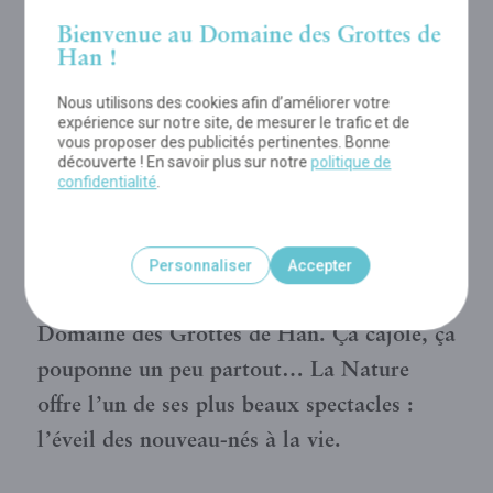
arctiques viennent d’y
Bienvenue au Domaine des Grottes de
naître !
Han !
Nous utilisons des cookies afin d’améliorer votre
MÉDIATÈQUE DE L'ARTICLE
expérience sur notre site, de mesurer le trafic et de
vous proposer des publicités pertinentes. Bonne
découverte ! En savoir plus sur notre
politique de
TÉLÉCHARGER PDF
confidentialité
.
En cette période printanière, les naissances
Personnaliser
Accepter
se suivent dans le Parc Animalier du
Domaine des Grottes de Han. Ça cajole, ça
pouponne un peu partout… La Nature
offre l’un de ses plus beaux spectacles :
l’éveil des nouveau-nés à la vie.