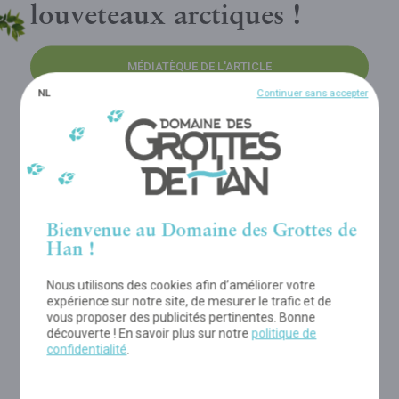
louveteaux arctiques !
MÉDIATÈQUE DE L'ARTICLE
NL
Continuer sans accepter
TÉLÉCHARGER PDF
Ces prochains jours et semaines, les
visiteurs du Parc Animalier du Domaine
Bienvenue au Domaine des Grottes de
des Grottes de Han vont vivre un face à
Han !
face exceptionnel avec le loup. En effet, ils
Nous utilisons des cookies afin d’améliorer votre
expérience sur notre site, de mesurer le trafic et de
ont la possibilité d’observer cet animal
vous proposer des publicités pertinentes. Bonne
légendaire sous toutes ses facettes au cœur
découverte ! En savoir plus sur notre
politique de
confidentialité
.
du Parc Animalier. Naissance d’adorables
louveteaux arctiques, nouvelle meute de