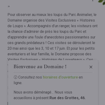
»
Pour observer au mieux les loups du Parc Animalier, le
Domaine organise des Visites Exclusives « Histoires
de Loups ». Accompagnés d’un ranger, les visiteurs ont
la chance d’admirer de près les loups du Parc et
d’apprendre une foule d’anecdotes passionnantes sur
ces grands prédateurs ! Ces visites se dérouleront le
20 mai ainsi que les 3, 10 et 17 juin. Et pour les petits
Grotte de Han
aventuriers et leur famille, le Domaine propose des
Visites Exclusives « Histoires de Louveteaux ». Ces
Parc Animalier
visites sont spécialement adaptées aux enfants,
La Grotte
Bienvenue au Domaine !
accompagnés de leurs parents. Elles se dérouleront
Tree Experience
Découvrir la Grotte
les 1er et 29 juillet ainsi que le 19 août.
🕜 Consultez nos
horaires d'ouverture
en
Le Parc
ligne.
Spectacle Origin
Infos pratiques
Découvrir le Parc
Réservations sur notre site Internet, rubrique "Visites
Comprendre la Grotte
Nous avons déménagé… Nous vous
Exclusives"
Animaux
Visites exclusives
accueillons à présent
Rue des Grottes, 46.
Préparez votre voyage
Notre engagement
Gouffre de Belvaux