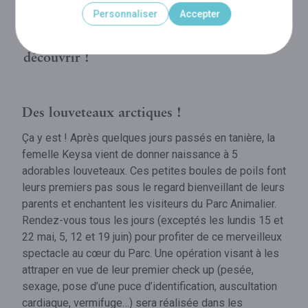
loups gris et visites exclusives
Personnaliser
Accepter
passionnantes « Histoires de Loups » à
découvrir !
Des louveteaux arctiques !
Ça y est ! Après quelques jours passés en tanière, la
femelle Keysa vient de donner naissance à 5
adorables louveteaux. Ces petites boules de poils font
leurs premiers pas sous le regard bienveillant de leurs
parents et enchantent les visiteurs du Parc Animalier.
Rendez-vous tous les jours (exceptés les lundis 15 et
22 mai, 5, 12 et 19 juin) pour profiter de ce merveilleux
spectacle au cœur du Parc. Une opération visant à les
attraper en vue de leur premier check up (pesée,
sexage, pose d’une puce d’identification, auscultation
cardiaque, vermifuge…) sera réalisée dans les