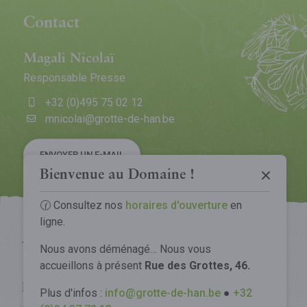
Contact
Magali Nicolaï
Responsable Presse
+32 (0)495 75 02 12
mnicolai@grotte-de-han.be
Grotte de Han
ENVOYER UN E-MAIL
Parc Animalier
La Grotte
Bienvenue au Domaine !
Tree Experience
Découvrir la Grotte
🕜 Consultez nos
horaires d'ouverture
en
Le Parc
ligne.
Spectacle Origin
Infos pratiques
Découvrir le Parc
Comprendre la Grotte
Nous avons déménagé… Nous vous
Animaux
Visites exclusives
accueillons à présent
Rue des Grottes, 46.
Préparez votre voyage
Notre engagement
Gouffre de Belvaux
Plan de site
Plus d'infos :
info@grotte-de-han.be
●
+32
Glamping
Tarifs
Notre engagement