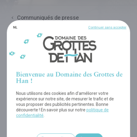
Communiqués de presse
NL
Continuer sans accepter
1 JUIN 2015
Nouveau dans le Parc
Animalier : un parcours
dans les arbres à 5 mètres
Bienvenue au Domaine des Grottes de
de haut !
Han !
Nous utilisons des cookies afin d’améliorer votre
MÉDIATÈQUE DE L'ARTICLE
expérience sur notre site, de mesurer le trafic et de
vous proposer des publicités pertinentes. Bonne
découverte ! En savoir plus sur notre
politique de
confidentialité
.
TÉLÉCHARGER PDF