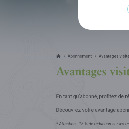
Abonnement
Avantages visit
Avantages visi
En tant qu'abonné, profitez de
r
Découvrez votre avantage abonné
* Attention : 15 % de réduction sur les r