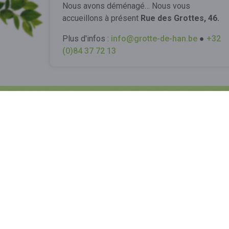
Nous avons déménagé… Nous vous
accueillons à présent
Rue des Grottes, 46.
RÉSERVER UNE VISITE
Plus d'infos :
info@grotte-de-han.be
●
+32
(0)84 37 72 13
Vot