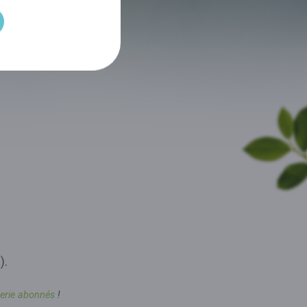
).
tterie abonnés
!