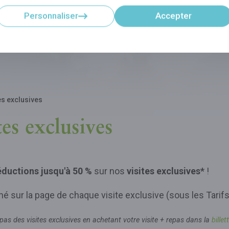
Personnaliser
Accepter
es exclusives
tes exclusives
éductions jusqu'à
50 %
sur nos
visites exclusives*
!
 sur la page de chaque visite exclusive (sous les Tarifs
epas des visites exclusives en achetant votre visite + repas dans la
bille