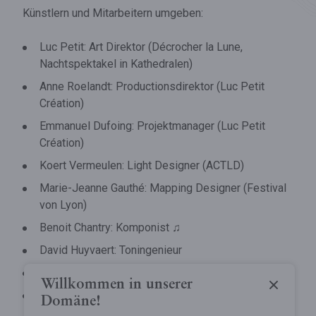
Künstlern und Mitarbeitern umgeben:
Luc Petit: Art Direktor (Décrocher la Lune,
Nachtspektakel in Kathedralen)
Anne Roelandt: Productionsdirektor (Luc Petit
Création)
Emmanuel Dufoing: Projektmanager (Luc Petit
Création)
Koert Vermeulen: Light Designer (ACTLD)
Marie-Jeanne Gauthé: Mapping Designer (Festival
von Lyon)
Benoit Chantry: Komponist ♫
David Huyvaert: Toningenieur
Tropfsteinhöhle
Inytium: Technische Anlage
Willkommen in unserer
Wildtierpark
Die Teams Luc Petit Création und Domäne der
Die Tropfsteinhöhle
Domäne!
Grotten von Han