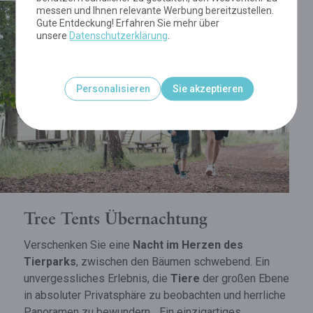
messen und Ihnen relevante Werbung bereitzustellen.
Gute Entdeckung! Erfahren Sie mehr über
unsere
Datenschutzerklärung
.
Personalisieren
Sie akzeptieren
Tree Tents Übernachtung
Verschenken Sie eine
Nacht im Herzen des
Tierparks
, zwischen den Bäumen schwebend. Ein
unvergessliches Erlebnis, die
Tiere
der großen Ebene
in absoluter Privatsphäre zu beobachten und herrliche
Panoramen zu bewundern... Ein einzigartiges