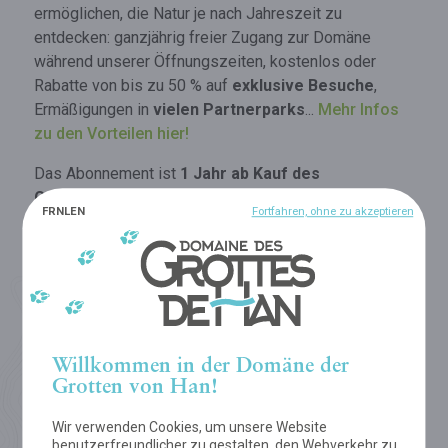
ermöglichen, die Natur je nach Jahreszeit zu
entdecken: ganzjährig freier Zugang zur Domäne
während unserer Öffnungszeiten, kostenlos oder
Rabatte von bis zu 50 % auf
exklusive Besuche
,
Ermäßigungen in
vielen Partnerparks
...
Mehr Infos
zu den Vorteilen hier!
Das Abonnement ist
1 Jahr ab Kauf des
Geschenkgutscheins gültig
. Die
FR
NL
EN
Fortfahren, ohne zu akzeptieren
Geschenkgutscheine (PDF-Dokument) erhalten Sie
direkt nach dem Kauf per E-Mail. Dank der
aufgeführten
Abonnentencodes
können Ihre Lieben
die Daten der Besuche später in unserem Online-
Ticketbüro reservieren.
Willkommen in der Domäne der
EIN ABO SCHENKEN
Grotten von Han!
Wir verwenden Cookies, um unsere Website
benutzerfreundlicher zu gestalten, den Webverkehr zu