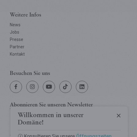
Weitere Infos
News
Jobs
Presse
Partner
Kontakt
Besuchen Sie uns
Tropfsteinhöhle
Abonnieren Sie
unseren Newsletter
Willkommen in unserer
Wildtierpark
Die Tropfsteinhöhle
Domäne!
Tree Experience
Tropfsteinhöhle entdecken
🕜 Konsultieren Sie unsere
Öffnungszeiten
Der Wildtierpark