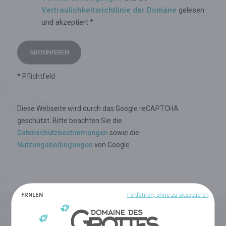
Vertraulichkeitsrichtlinie der Domäne
gelesen
und akzeptiert.*
ABONNIEREN
* Pflichtfeld
Diese Webseite wird durch das Google reCAPTCHA
geschützt. Bitte beachten Sie die
Datenschutzbestimmungen
sowie die
Nutzungsbedingungen
von Google.
FR
NL
EN
Fortfahren, ohne zu akzeptieren