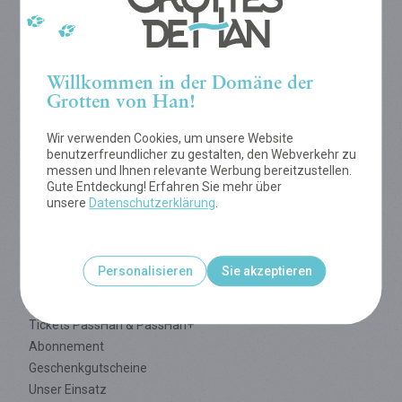
Sitemap
Willkommen in der Domäne der
Tropfsteinhöhle
Grotten von Han!
Wildtierpark
Tree Experience
Wir verwenden Cookies, um unsere Website
Praktische Infos
benutzerfreundlicher zu gestalten, den Webverkehr zu
messen und Ihnen relevante Werbung bereitzustellen.
Exklusive Besuche
Gute Entdeckung! Erfahren Sie mehr über
Glamping
unsere
Datenschutzerklärung
.
Firmen
Gruppen
Schulen
Personalisieren
Sie akzeptieren
Internationale Schulen
PeM
Tickets PassHan & PassHan+
Abonnement
Geschenkgutscheine
Unser Einsatz