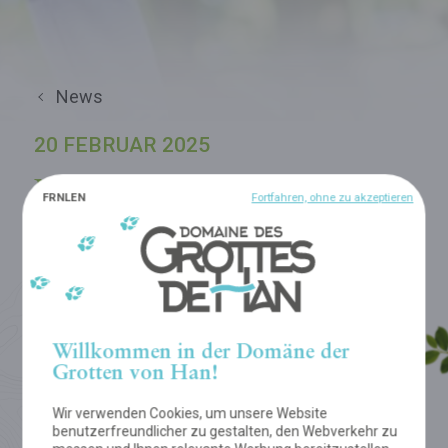
News
20 FEBRUAR 2025
Neues Abenteuer im
FR
NL
EN
Fortfahren, ohne zu akzeptieren
Domaine im Jahr 2025:
Tree Experience, ein
spektakulärer
Baumseilgarten!
Willkommen in der Domäne der
Grotten von Han!
Wir verwenden Cookies, um unsere Website
Kommen Sie und entdecken Sie unsere neue Attraktion
benutzerfreundlicher zu gestalten, den Webverkehr zu